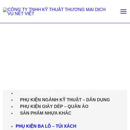
Phụ kiện Ba lô - túi xách
Trang chủ
/
Phụ kiện Ba lô - túi xách
/
Page 2
PHỤ KIỆN BA LÔ – TÚI XÁCH
PHỤ KIỆN NGÀNH KỸ THUẬT – DÂN DỤNG
PHỤ KIỆN GIÀY DÉP – QUẦN ÁO
SẢN PHẨM NHỰA KHÁC
PHỤ KIỆN BA LÔ – TÚI XÁCH