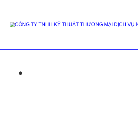
Phụ kiện ngành kỹ t
Trang chủ
/
Phụ kiện ngành kỹ thuật - dân dụng
/
Nắp gas