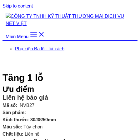
Skip to content
Main Menu
Phụ kiện Ba lô - túi xách
Trang chủ
/
Phụ kiện Ba lô - túi xách
/
Tăng 1 lỗ
Tăng 1 lỗ
Ưu điểm
Liên hệ báo giá
Mã số:
NVB27
Sản phẩm:
Kích thước: 30/38/50mm
Màu sắc:
Tùy chọn
Chất liệu:
Liên hệ