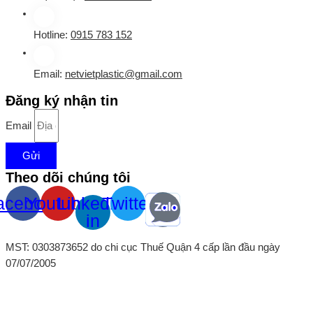
Hotline:
0915 783 152
Email:
netvietplastic@gmail.com
Đăng ký nhận tin
Email
Gửi
Theo dõi chúng tôi
acebook
Youtube
Linkedin-
Twitter
in
MST: 0303873652 do chi cục Thuế Quận 4 cấp lần đầu ngày
07/07/2005
Copyright © 2023 All rights reserved
M90home
Net Viet Plastic