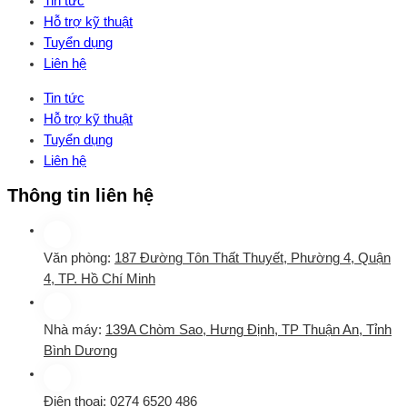
Tin tức
Hỗ trợ kỹ thuật
Tuyển dụng
Liên hệ
Tin tức
Hỗ trợ kỹ thuật
Tuyển dụng
Liên hệ
Thông tin liên hệ
Văn phòng:
187 Đường Tôn Thất Thuyết, Phường 4, Quận
4, TP. Hồ Chí Minh
Nhà máy:
139A Chòm Sao, Hưng Định, TP Thuận An, Tỉnh
Bình Dương
Điện thoại:
0274 6520 486