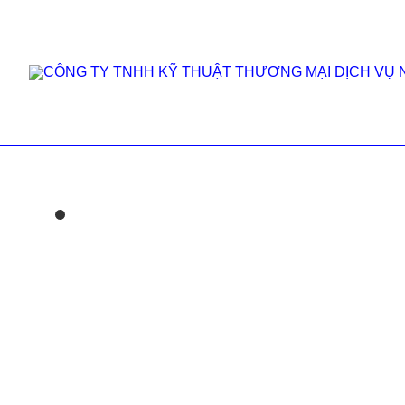
Phụ kiện Ba lô - túi 
Trang chủ
/
Phụ kiện Ba lô - túi xách
/
Cục gù 200